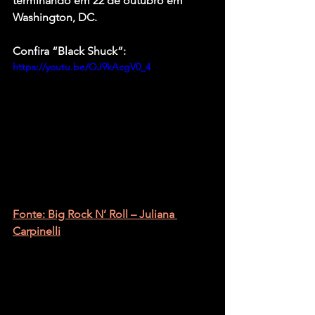
terminando em 22 de outubro em 
Washington, DC.
Confira “Black Shuck”:
https://youtu.be/OJ9kAcgV0_4
Fonte: Big Rock N’ Roll – Juliana 
Carpinelli