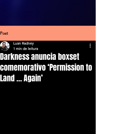
Post
Luan Radney
1 min de leitura
Darkness anuncia boxset
comemorativo ‘Permission to
Land … Again’