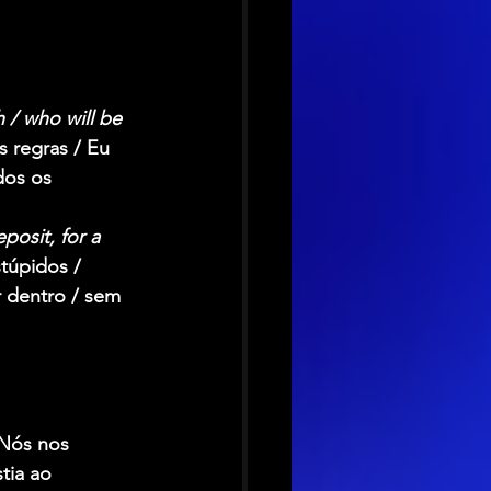
 / who will be 
s regras / Eu 
dos os 
posit, for a 
túpidos / 
r dentro / sem 
(Nós nos 
tia ao 