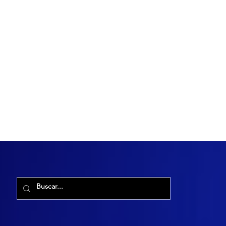
R. Maria Cacilda, 255 - Robalo, Aracaju - SE, 49006-029