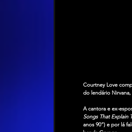
Courtney Love
 comp
do lendário 
Nirvana
,
A cantora e ex-espo
Songs That Explain T
anos 90”) e por lá 