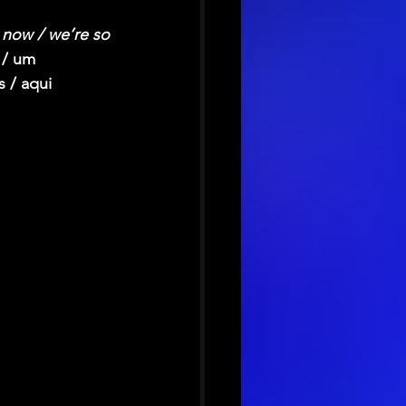
e now / we’re so 
 / um 
 / aqui 