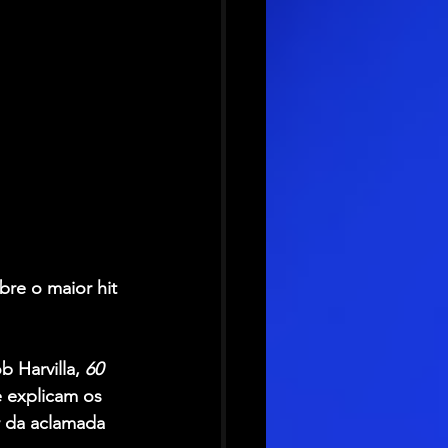
re o maior hit 
 Harvilla,
 60 
e explicam os 
r da aclamada 