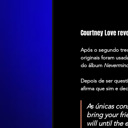
Courtney Love reve
Após o segundo trec
originais foram usad
do álbum 
Nevermin
Depois de ser questi
afirma que sim e dec
As únicas con
bring your fri
will until the