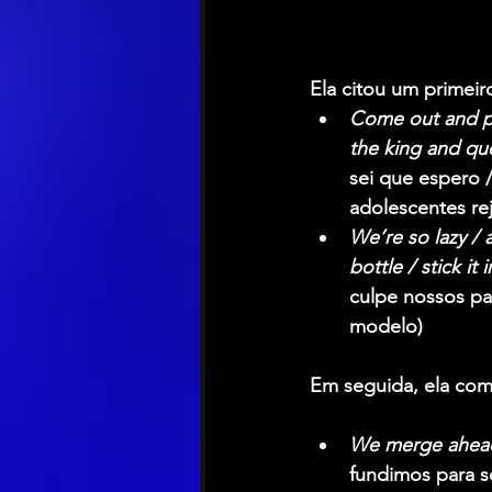
Ela citou um primeiro
Come out and pla
the king and que
sei que espero /
adolescentes rej
We’re so lazy / 
bottle / stick it
culpe nossos pai
modelo)
Em seguida, ela comp
We merge ahead t
fundimos para se