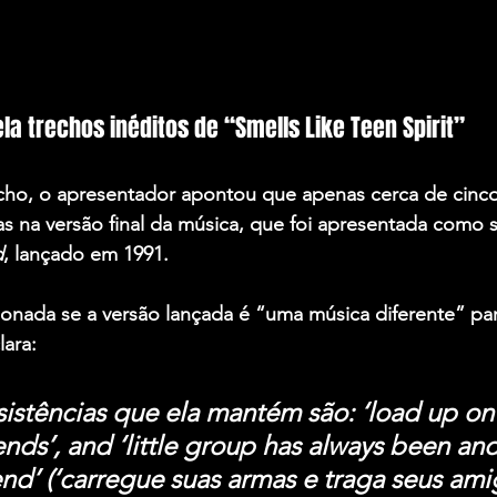
la trechos inéditos de “Smells Like Teen Spirit”
ho, o apresentador apontou que apenas cerca de cinco 
as na versão final da música, que foi apresentada como si
d
, lançado em 1991.
onada se a versão lançada é “uma música diferente” par
lara:
sistências que ela mantém são: ‘load up on
ends’, and ‘little group has always been an
 end’ (‘carregue suas armas e traga seus amig