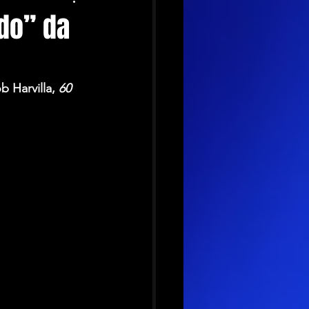
do” da
 Harvilla,
 60 