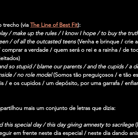
 trecho (via 
The Line of Best Fit
):
y / make up the rules / I know I hope / to buy the truth
en / of all the outcasted teens 
(Venha e brinque / crie a
 comprar a verdade / quem será o rei e a rainha / de to
eitados)
and so stupid / blame our parents / and the cupids / a de
 inside / no role model 
(Somos tão preguiçosos / e tão es
s / e os cupidos / um depósito, por uma garrafa / enfia
artilhou mais um conjunto de letras que dizia:
his special day / this day giving amnesty to sacrilege
 
guir em frente neste dia especial / neste dia dando anis