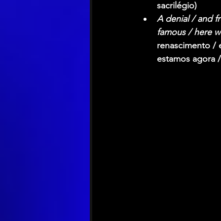
sacrilégio)
A denial / and f
famous / here w
renascimento / 
estamos agora /