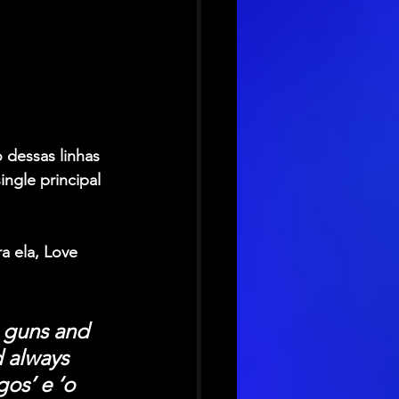
dessas linhas 
ngle principal 
a ela, Love 
 guns and 
d always 
os’ e ‘o 