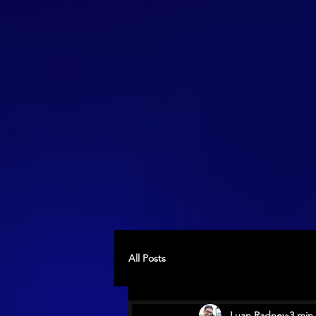
All Posts
Luan Radney
3 min 