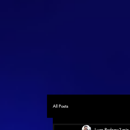
All Posts
Luan Radney
2 min 