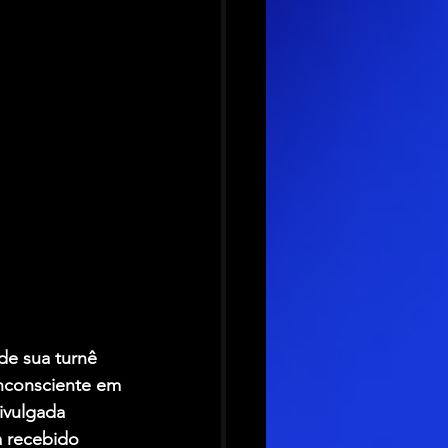
de sua turnê 
inconsciente em 
ivulgada 
a recebido 