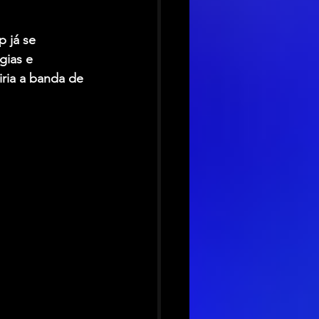
 já se 
ias e 
ria a banda de 