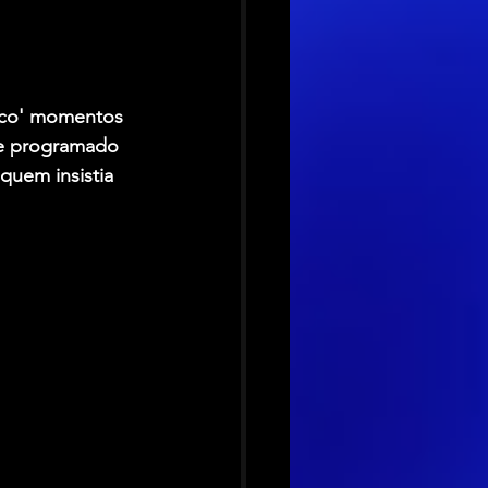
uco' momentos 
me programado 
quem insistia 