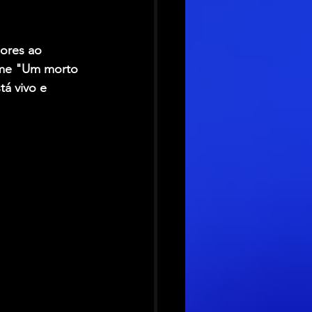
ores ao 
lme "Um morto 
á vivo e 