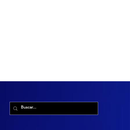
R. Maria Cacilda, 255 - Robalo, Aracaju - SE, 49006-029