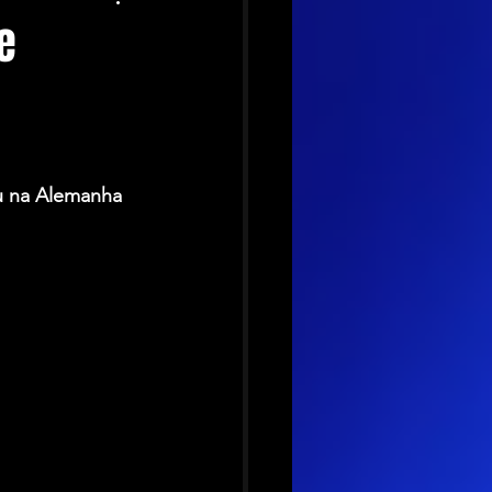
e
u na Alemanha 