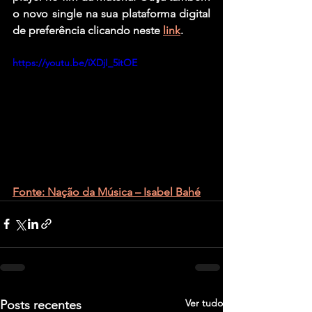
o novo single na sua plataforma digital 
de preferência clicando neste 
link
.
https://youtu.be/iXDjI_5itOE
Fonte: Nação da Música – Isabel Bahé
Ver tudo
Posts recentes