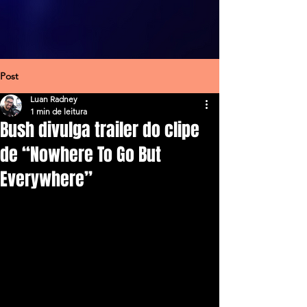
Post
Luan Radney
1 min de leitura
Bush divulga trailer do clipe
de “Nowhere To Go But
Everywhere”