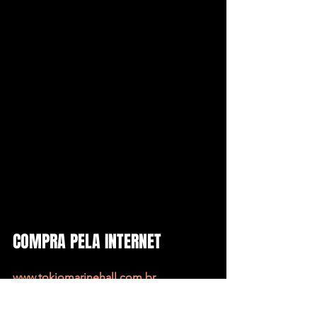
COMPRA PELA INTERNET
www.tokiomarinehall.com.br
Para a compra de ingressos de 
estudantes, aposentados e professores 