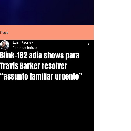
Post
Luan Radney
1 min de leitura
Blink-182 adia shows para
Travis Barker resolver
“assunto familiar urgente”