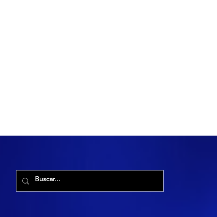
R. Maria Cacilda, 255 - Robalo, Aracaju - SE, 49006-029