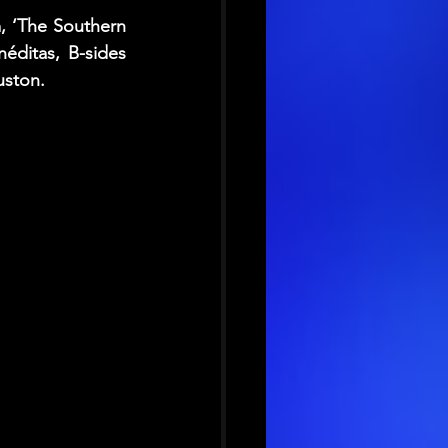
 ‘The Southern 
ditas, B-sides 
uston.