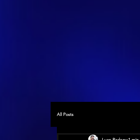
All Posts
Luan Radney
1 min 