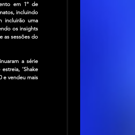
ento em 1º de 
tos, incluindo 
 incluirão uma 
ndo os insights 
e as sessões do 
uaram a série 
streia, ‘Shake 
 e vendeu mais 