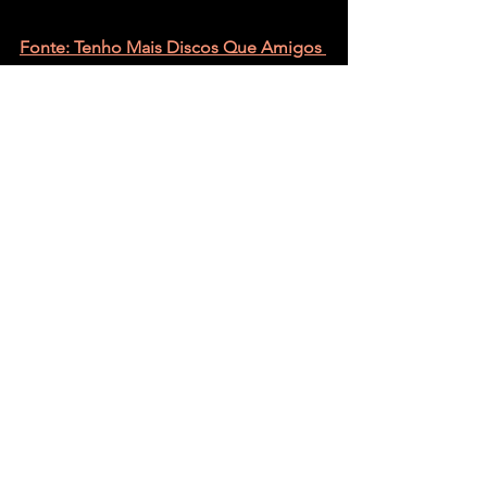
Fonte: Tenho Mais Discos Que Amigos 
– Gabriel von Borell