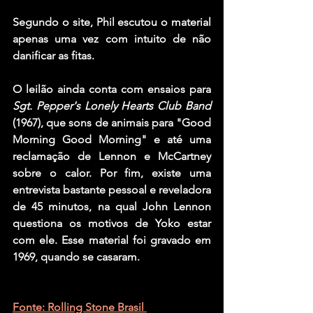
Segundo o site, 
Phil
 escutou o material 
apenas uma vez com intuito de não 
danificar as fitas.
O leilão ainda conta com ensaios para 
Sgt. Pepper's Lonely Hearts Club Band
(1967), que sons de animais para "
Good 
Morning Good Morning
" e até uma 
reclamação de 
Lennon
 e 
McCartney
sobre o calor. Por fim, existe uma 
entrevista bastante pessoal e reveladora 
de 45 minutos, na qual 
John Lennon
questiona os motivos de 
Yoko
 estar 
com ele. Esse material foi gravado em 
1969, quando se casaram.
Fonte: Rolling Stone Brasil 