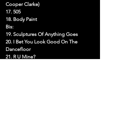
Cooper Clarke)
17. 505
18. Body Paint
Bis:
19. Sculptures Of Anything Goes
20. I Bet You Look Good On The 
Dancefloor
21. R U Mine?
Fonte: Tenho Mais Discos Que Amigos 
– Lara Teixeira