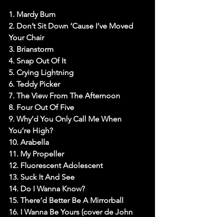
1. Mardy Bum
2. Don’t Sit Down ‘Cause I’ve Moved 
Your Chair
3. Brianstorm
4. Snap Out Of It
5. Crying Lightning
6. Teddy Picker
7. The View From The Afternoon
8. Four Out Of Five
9. Why’d You Only Call Me When 
You’re High?
10. Arabella
11. My Propeller
12. Fluorescent Adolescent
13. Suck It And See
14. Do I Wanna Know?
15. There’d Better Be A Mirrorball
16. I Wanna Be Yours (cover de John 