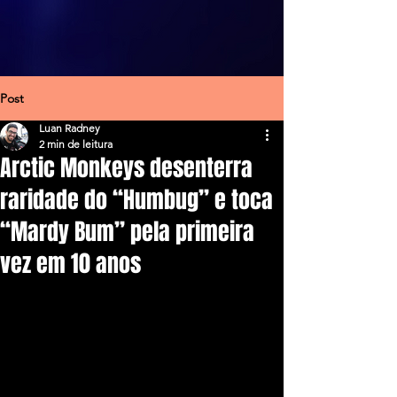
Post
Luan Radney
2 min de leitura
Arctic Monkeys desenterra
raridade do “Humbug” e toca
“Mardy Bum” pela primeira
vez em 10 anos