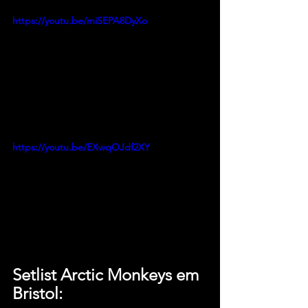
https://youtu.be/miSEPA8DyXo
https://youtu.be/EXwqOJdf2XY
Setlist Arctic Monkeys em 
Bristol: