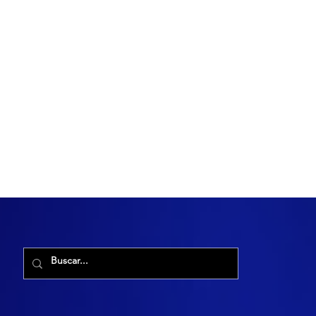
R. Maria Cacilda, 255 - Robalo, Aracaju - SE, 49006-029