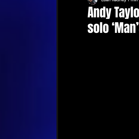
Andy Tayl
solo ‘Man’