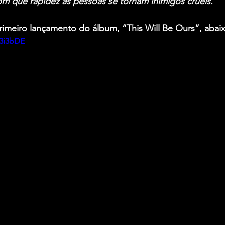
om que rapidez as pessoas se tornam inimigos cruéis.
”
rimeiro lançamento do álbum, “This Will Be Ours”, abai
E3i3bDE