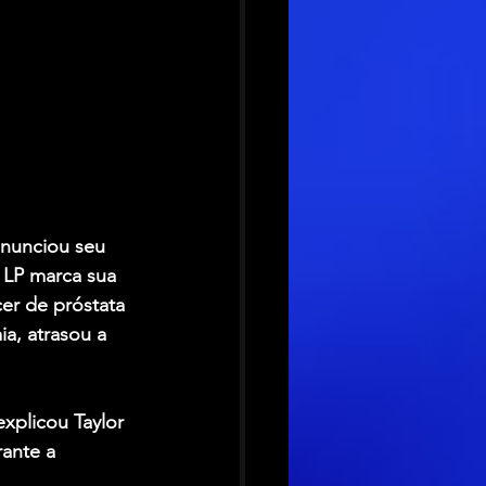
anunciou seu 
 LP marca sua 
er de próstata 
a, atrasou a 
explicou Taylor 
ante a 