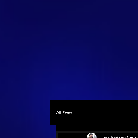
All Posts
Luan Radney
1 min 