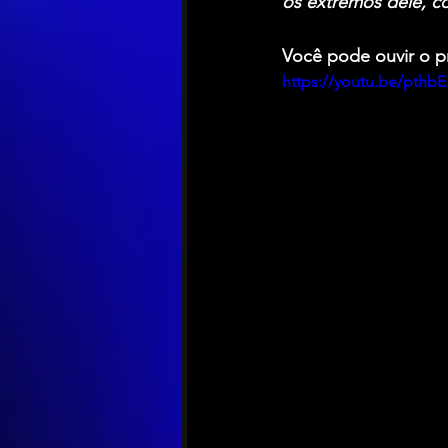
os extremos dele, c
Você pode ouvir o p
https://youtu.be/pthb