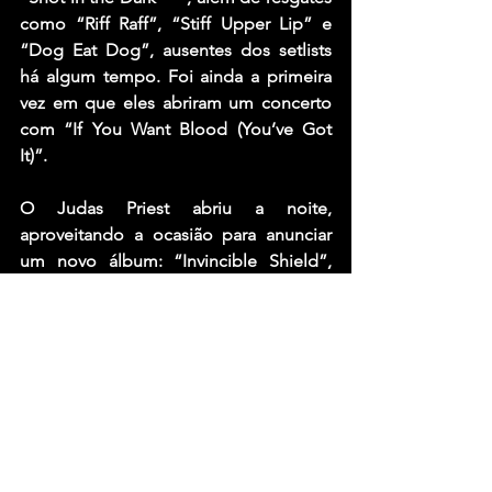
como “Riff Raff”, “Stiff Upper Lip” e 
“Dog Eat Dog”, ausentes dos setlists 
há algum tempo. Foi ainda a primeira 
vez em que eles abriram um concerto 
com “If You Want Blood (You’ve Got 
It)”.
O Judas Priest abriu a noite, 
aproveitando a ocasião para anunciar 
um novo álbum: “Invincible Shield”, 
que será lançado em 8 de março de 
2024. Eles substituíram Ozzy Osbourne, 
impedido de se apresentar por 
problemas de saúde.
Fonte: Igor Miranda 