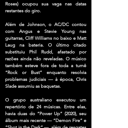
Roses) ocupou sua vaga nas datas 
restantes do giro.
Além de Johnson, o AC/DC contou 
com Angus e Stevie Young nas 
guitarras, Cliff Williams no baixo e Matt 
Laug na bateria. O último citado 
substituiu Phil Rudd, afastado por 
razões ainda não reveladas. O músico 
também esteve fora de toda a turnê 
“Rock or Bust” enquanto resolvia 
problemas judiciais — à época, Chris 
Slade assumiu as baquetas.
O grupo australiano executou um 
repertório de 24 músicas. Entre elas, 
havia duas do “Power Up” (2020), seu 
álbum mais recente — “Demon Fire” e 
“Shot in the Dark” —, além de resgates 