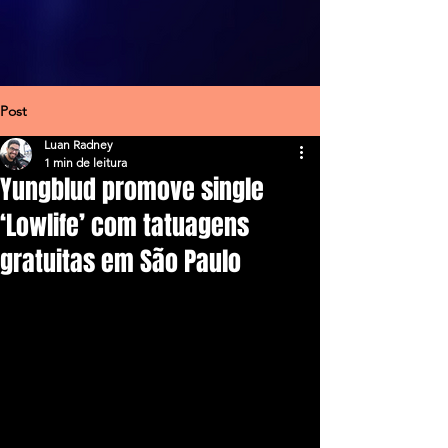
Post
Luan Radney
1 min de leitura
Yungblud promove single
‘Lowlife’ com tatuagens
gratuitas em São Paulo