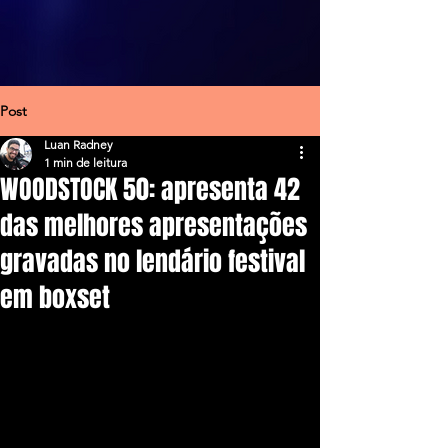
Post
Luan Radney
1 min de leitura
WOODSTOCK 50: apresenta 42
das melhores apresentações
gravadas no lendário festival
em boxset