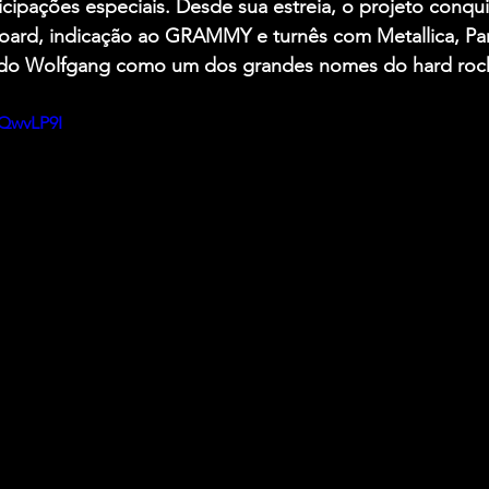
cipações especiais. Desde sua estreia, o projeto conqu
board, indicação ao GRAMMY e turnês com Metallica, Pa
ndo Wolfgang como um dos grandes nomes do hard rock
pQwvLP9I