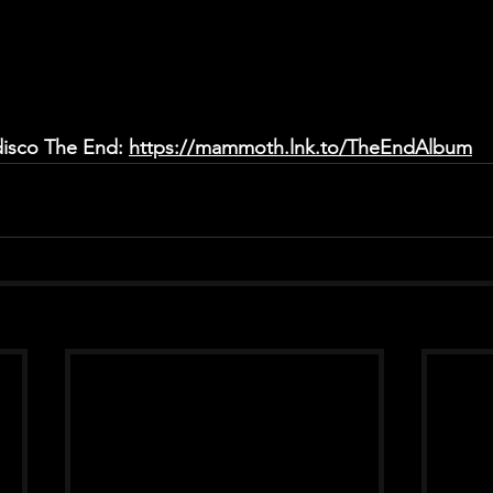
disco The End: 
https://mammoth.lnk.to/TheEndAlbum