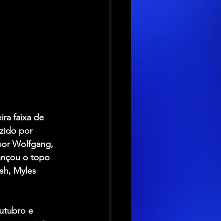
eira faixa de 
zido por 
 por Wolfgang, 
ançou o topo 
sh, Myles 
utubro e 