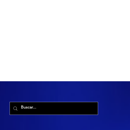
R. Maria Cacilda, 255 - Robalo, Aracaju - SE, 49006-029