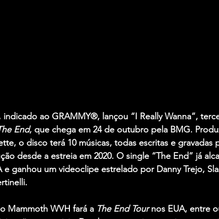
, indicado ao GRAMMY®, lançou 
“I Really Wanna”
, terc
The End
, que chega em 
24 de outubro pela BMG
. Produ
ette, o disco terá 10 músicas, todas escritas e gravadas
ção desde a estreia em 2020. O single “The End” já alc
 e ganhou um videoclipe estrelado por Danny Trejo, Sla
tinelli.
o 
Mammoth WVH
 fará a 
The End Tour
 nos EUA, entre o