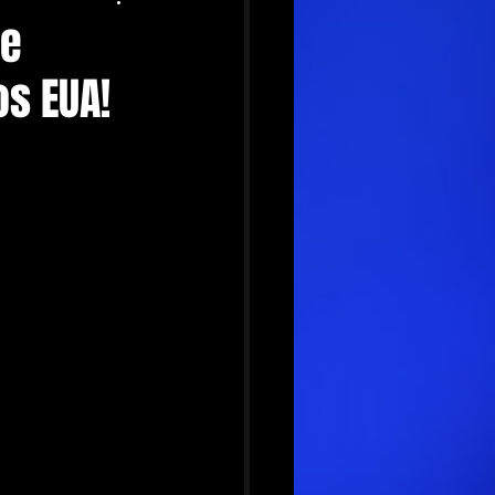
 e
s EUA!