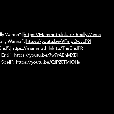
lly Wanna”:
https://Mammoth.lnk.to/IReallyWanna
eally Wanna”:
https://youtu.be/VFmpQwvLP9I
End”:
https://mammoth.lnk.to/TheEndPR
 End”: 
https://youtu.be/7w7rAEnMXDI
 Spell”: 
https://youtu.be/QIP20TMlOHs