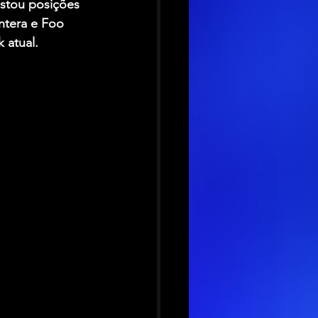
istou posições 
ntera e Foo 
 atual.