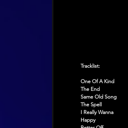
Tracklist:
One Of A Kind
The End
Same Old Song
The Spell
I Really Wanna
Happy
Better Off