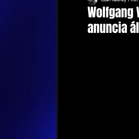
Wolfgang 
anuncia á