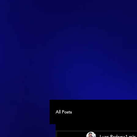
All Posts
Luan Radney
1 min 