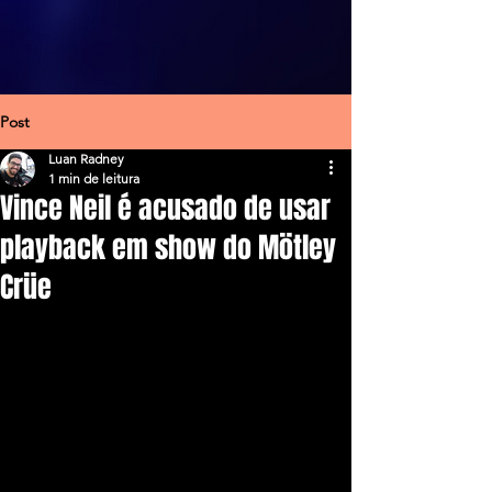
Post
Luan Radney
1 min de leitura
Vince Neil é acusado de usar
playback em show do Mötley
Crüe