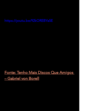
https://youtu.be/92kOREBYa5E
Fonte: Tenho Mais Discos Que Amigos 
– Gabriel von Borell