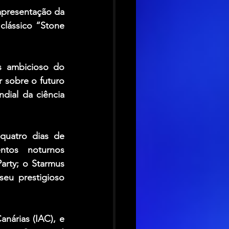
presentação da 
lássico “Stone 
 ambicioso do 
 sobre o futuro 
dial da ciência 
quatro dias de 
ntos noturnos 
arty; o Starmus 
u prestigioso 
anárias (IAC), e 