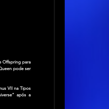
 Offspring para 
Queen pode ser 
us VII na Tipos 
iverse” após a 