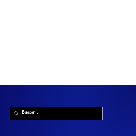
R. Maria Cacilda, 255 - Robalo, Aracaju - SE, 49006-029