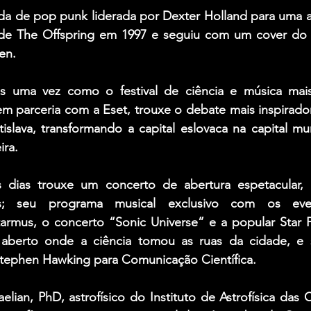
da de pop punk liderada por Dexter Holland para uma a
de The Offspring em 1997 e seguiu com um cover do c
en.
s uma vez como o festival de ciência e música mais
m parceria com a Eset, trouxe o debate mais inspirador
islava, transformando a capital eslovaca na capital mun
ira.
 dias trouxe um concerto de abertura espetacular, 
vas; seu programa musical exclusivo com os eve
tarmus, o concerto “Sonic Universe” e a popular Star P
erto onde a ciência tomou as ruas da cidade, e se
tephen Hawking para Comunicação Científica.
elian, PhD, astrofísico do Instituto de Astrofísica das C