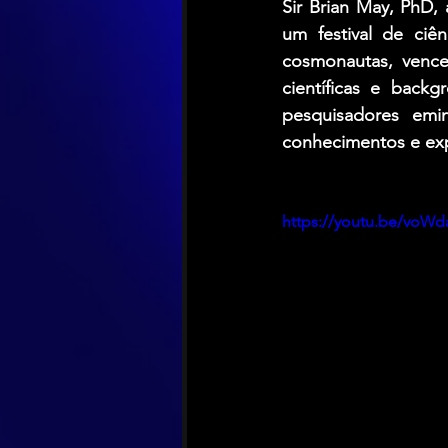
Sir Brian May, PhD, 
um festival de ciê
cosmonautas, venced
científicas e back
pesquisadores emin
conhecimentos e exp
https://youtu.be/voW