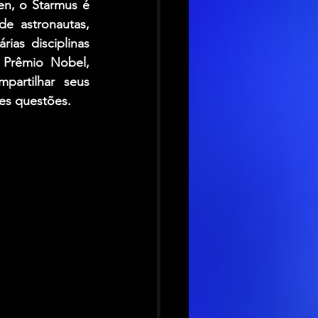
en, o Starmus é 
e astronautas, 
as disciplinas 
Prêmio Nobel, 
partilhar seus 
es questões.