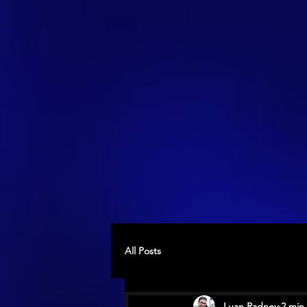
All Posts
Luan Radney
2 min 