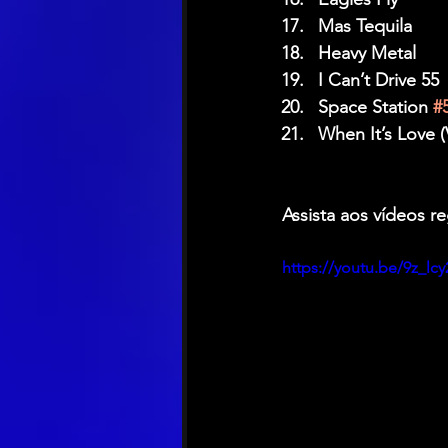
Mas Tequila
Heavy Metal
I Can’t Drive 55
Space Station 
#
When It’s Love 
Assista aos vídeos re
https://youtu.be/9z_lc