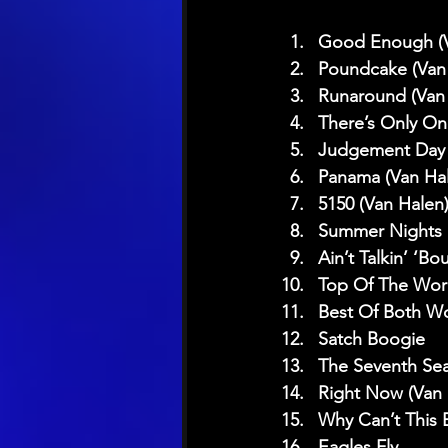
Good Enough (V
Poundcake (Van
Runaround (Van
There’s Only O
Judgement Day 
Panama (Van Ha
5150 (Van Halen
Summer Nights 
Ain’t Talkin’ ‘B
Top Of The Worl
Best Of Both Wo
Satch Boogie
The Seventh Sea
Right Now (Van 
Why Can’t This 
Eagles Fly