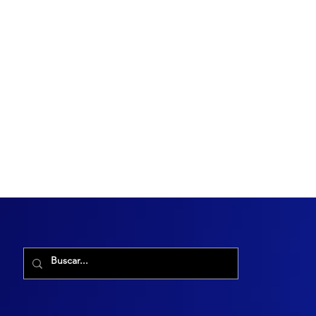
R. Maria Cacilda, 255 - Robalo, Aracaju - SE, 49006-029