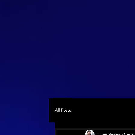
All Posts
Luan Radney
1 min 