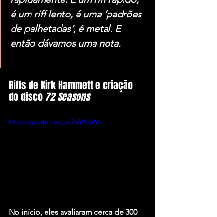
é um riff lento, é uma ‘padrões 
de palhetadas’, é metal. E 
então dávamos uma nota.
Riffs de Kirk Hammett e criação 
do disco 
72 Seasons
https://youtu.be/_u-7rWKnVVo
No início, eles avaliaram cerca de 300 