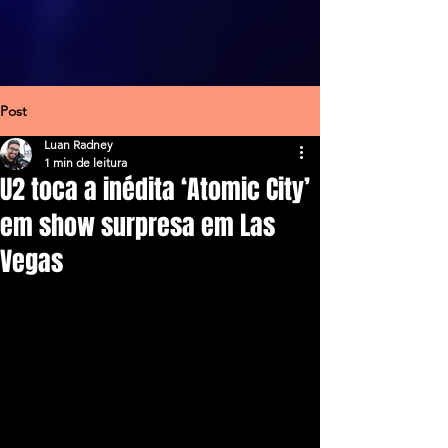
Post
Luan Radney
1 min de leitura
U2 toca a inédita ‘Atomic City’
em show surpresa em Las
Vegas