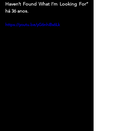
Haven’t Found What I’m Looking For” 
há 36 anos.
https://youtu.be/yG6nhiBs6Lk