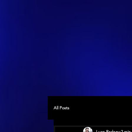
All Posts
Luan Radney
2 min 