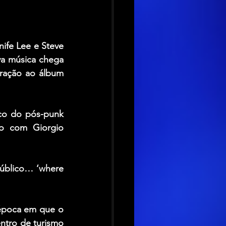
ife Lee e Steve 
a música chega 
ração ao álbum 
o do pós-punk 
o com Giorgio 
úblico… ‘where 
época em que o 
tro de turismo 