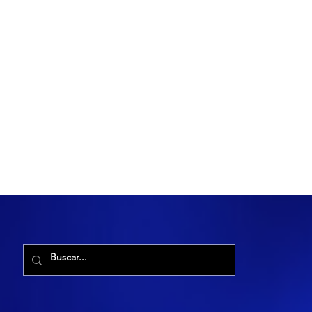
R. Maria Cacilda, 255 - Robalo, Aracaju - SE, 49006-029