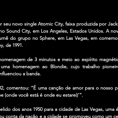
 seu novo single Atomic City, faixa produzida por Jackn
a no Sound City, em Los Angeles, Estados Unidos. A nov
 turnê do grupo no Sphere, em Las Vegas, em comemo
y, de 1991.
homenagem de 3 minutos e meio ao espírito magnétic
uma homenagem ao Blondie, cujo trabalho pioneir
nfluenciou a banda.
 U2, comentou: “É uma canção de amor para o nosso p
 be (onde você está é onde eu estarei)’”.
elido dos anos 1950 para a cidade de Las Vegas, uma 
mou conta da nação e a cidade se promoveu como um cen