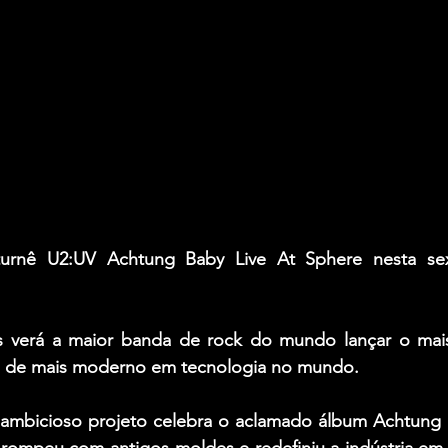
urnê U2:UV Achtung Baby Live At Sphere nesta sexta
s verá a maior banda de rock do mundo lançar o mais
 de mais moderno em tecnologia no mundo. 
 ambicioso projeto celebra o aclamado álbum Achtung
rompeu com antigos moldes e redefiniu a indústria em 1