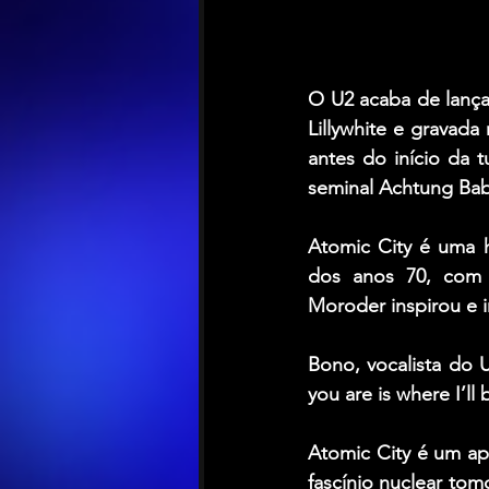
O U2 acaba de lançar
Lillywhite e gravad
antes do início da
seminal Achtung Bab
Atomic City é uma 
dos anos 70, com 
Moroder inspirou e i
Bono, vocalista do
you are is where I’ll
Atomic City é um ap
fascínio nuclear to