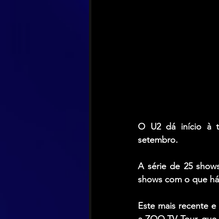
O U2 dá início à t
setembro. 
A série de 25 show
shows com o que há
Este mais recente e
a ZOO TV Tour, que 