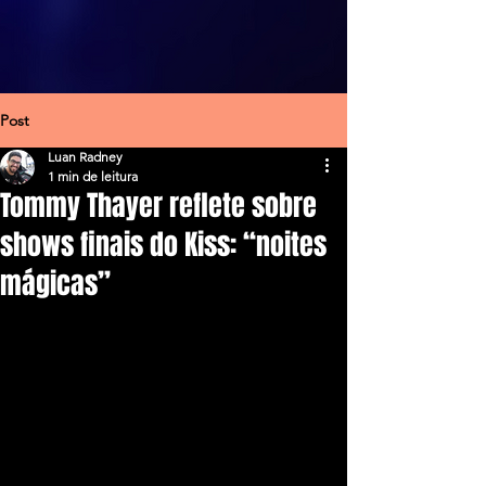
Post
Luan Radney
1 min de leitura
Tommy Thayer reflete sobre
shows finais do Kiss: “noites
mágicas”