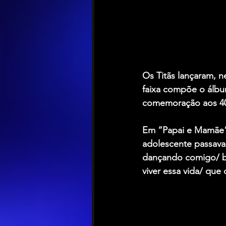
Os 
Titãs
 lançaram, n
faixa compõe o álbu
comemoração aos 40 
Em “Papai e Mamãe”
adolescente passava
dançando comigo/ b
viver essa vida/ que