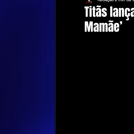
Titãs lanç
Mamãe’