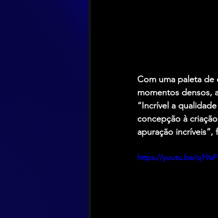
Com uma paleta de c
momentos densos, a 
“Incrível a qualidad
concepção à criação
apuração incríveis”, f
https://youtu.be/q19a