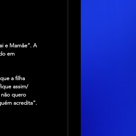
pai e Mamãe”. A 
ado em 
ue a filha 
ique assim/ 
 não quero 
guém acredita”.