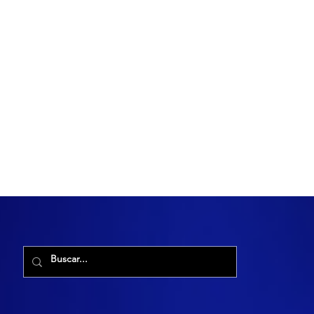
R. Maria Cacilda, 255 - Robalo, Aracaju - SE, 49006-029