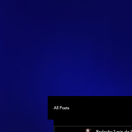
All Posts
Redação
2 min de l