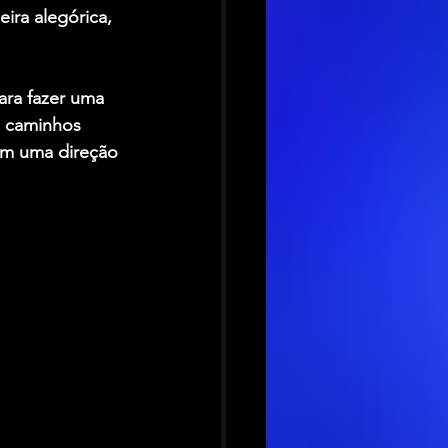
ira alegórica, 
para fazer uma 
s caminhos 
om uma direção 