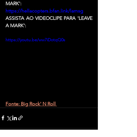
MARK':
https://hellacopters.bfan.link/lamsg
ASSISTA AO VIDEOCLIPE PARA 'LEAVE 
A MARK':
https://youtu.be/ww7iDotqQ0s
Fonte: Big Rock' N Roll 