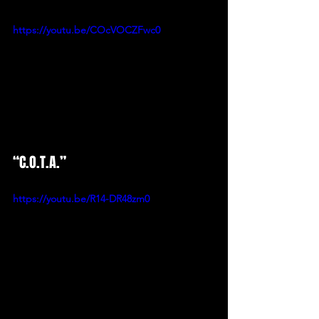
https://youtu.be/COcVOCZFwc0
“C.O.T.A.”
https://youtu.be/R14-DR48zm0