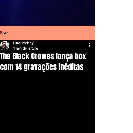
Post
Luan Radney
1 min de leitura
The Black Crowes lança box
com 14 gravações inéditas