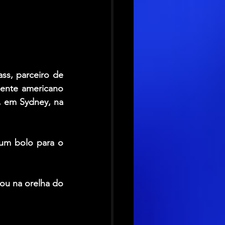
ass
, parceiro de 
 no projeto, fazer uma piada com o atentado contra o ex-presidente americano 
 em Sydney, na 
um bolo para o 
ou na orelha do 