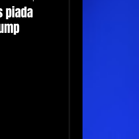
s piada
rump