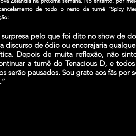
Nova Zelândia na próxima semana. No entanto, por mei
cancelamento de todo o resto da turnê “Spicy Meat
ção:
surpresa pelo que foi dito no show de do
ia discurso de ódio ou encorajaria qualque
ítica. Depois de muita reflexão, não sint
ntinuar a turnê do Tenacious D, e todos 
ros serão pausados. Sou grato aos fãs por s
.”