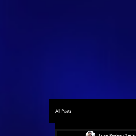
All Posts
Luan Radney
2 min 