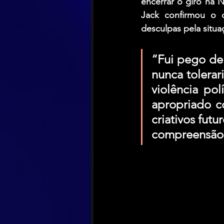
encerrar o giro na 
Jack confirmou o 
desculpas pela situa
“Fui pego de 
nunca tolerar
violência pol
apropriado co
criativos futu
compreensão