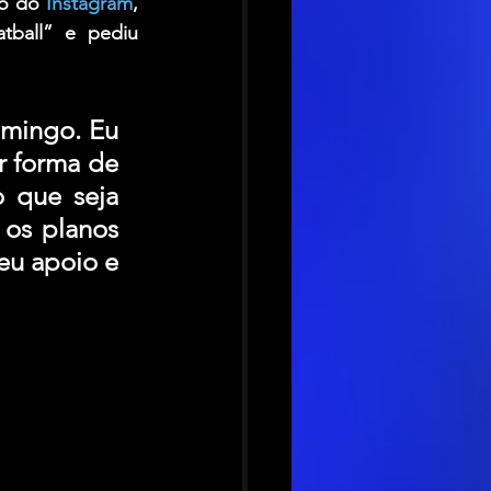
o do 
Instagram
, 
ball” e pediu 
mingo. Eu 
r forma de 
o que seja 
os planos 
eu apoio e 