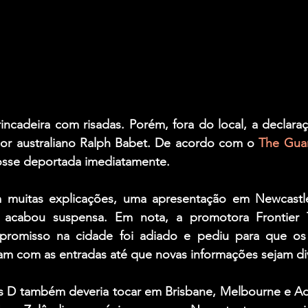
rincadeira com risadas. Porém, fora do local, a declara
r australiano 
Ralph Babet
. De acordo com o 
The Gua
fosse deportada imediatamente. 
m muitas explicações, uma apresentação em Newcastl
16) acabou suspensa. Em nota, a promotora 
Frontier 
romisso na cidade foi adiado e pediu para que os 
m com as entradas até que novas informações sejam di
s D também deveria tocar em Brisbane, Melbourne e Ade