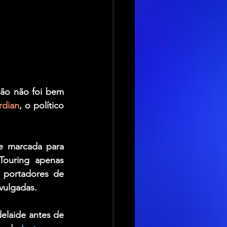
ção não foi bem 
rdian
, o político 
e marcada para 
Touring
 apenas 
portadores de 
vulgadas. 
laide antes de 