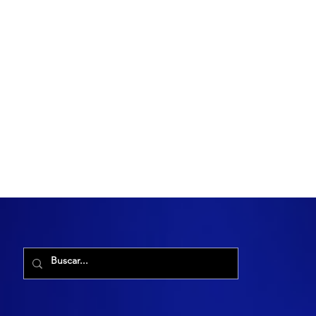
R. Maria Cacilda, 255 - Robalo, Aracaju - SE, 49006-029