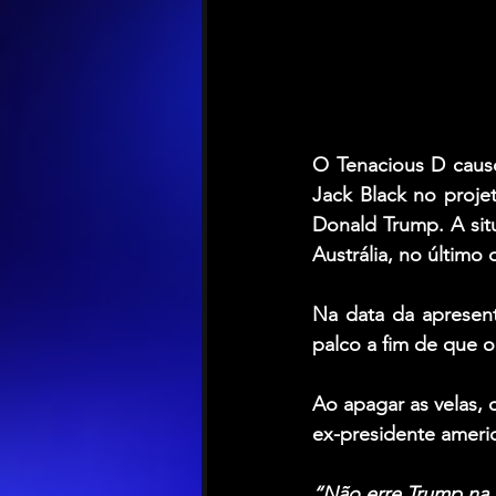
O 
Tenacious D
 caus
Jack Black
Donald Trump
. A si
Austrália, no último
Na data da apresent
palco a fim de que o
Ao apagar as velas, 
ex-presidente ameri
“Não erre Trump na 