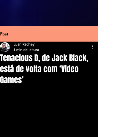
Post
Luan Radney
1 min de leitura
Tenacious D, de Jack Black,
está de volta com ‘Video
Games’