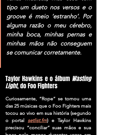
tipo um dueto nos versos e o 
groove é meio ‘estranho’. Por 
alguma razão o meu cérebro, 
minha boca, minhas pernas e 
minhas mãos não conseguem 
se comunicar corretamente.
Taylor Hawkins e o álbum 
Wasting 
Light
, do Foo Fighters
Curiosamente, “Rope” se tornou uma 
das 25 músicas que o Foo Fighters mais 
tocou ao vivo em sua história (segundo 
o portal 
setlist.fm
) e Taylor Hawkins 
precisou “conciliar” suas mãos e sua 
boca pelo menos duzentas vezes em 