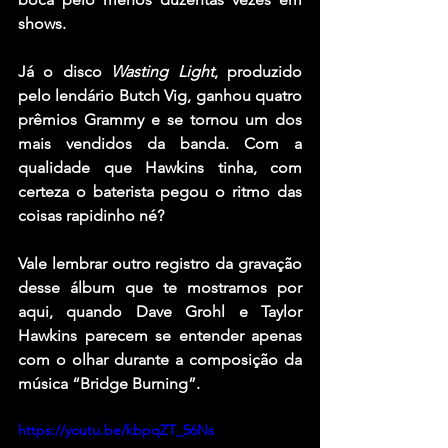
shows.
Já o disco 
Wasting Light
, produzido 
pelo lendário 
Butch Vig
, ganhou quatro 
prêmios Grammy e se tornou um dos 
mais vendidos da banda. Com a 
qualidade que Hawkins tinha, com 
certeza o baterista pegou o ritmo das 
coisas rapidinho né?
Vale lembrar outro registro da gravação 
desse álbum que te mostramos por 
aqui, quando Dave Grohl e Taylor 
Hawkins parecem se entender apenas 
com o olhar durante a composição da 
música 
“Bridge Burning”
.
https://youtu.be/kbpqZT_56Ns