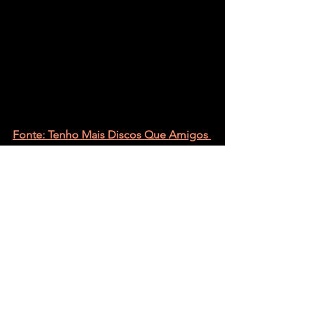
Fonte: Tenho Mais Discos Que Amigos 
– Rafael Teixeira
Ver tudo
Posts recentes