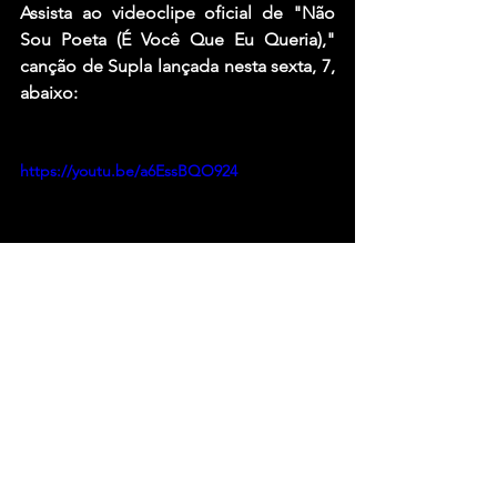
Assista ao videoclipe oficial de "
Não 
Sou Poeta (É Você Que Eu Queria)
," 
canção de Supla lançada nesta sexta, 7, 
abaixo:
https://youtu.be/a6EssBQO924
Fonte: Rolling Stone Brasil - 
Felipe 
Grutter 