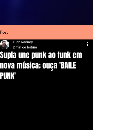
Post
Luan Radney
2 min de leitura
Supla une punk ao funk em
nova música; ouça 'BAILE
PUNK'