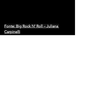
Fonte: Big Rock N’ Roll – Juliana 
Carpinelli
Ver tudo
Posts recentes