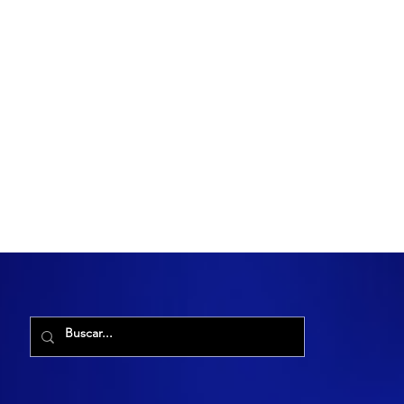
R. Maria Cacilda, 255 - Robalo, Aracaju - SE, 49006-029