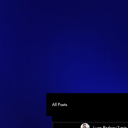
All Posts
Luan Radney
2 min 