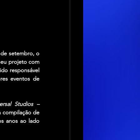
 de setembro, o 
eu projeto com 
do responsável 
pela trilha sonora das casas mal-assombradas desse que é um dos maiores eventos de 
rsal Studios – 
 compilação de 
os anos ao lado 