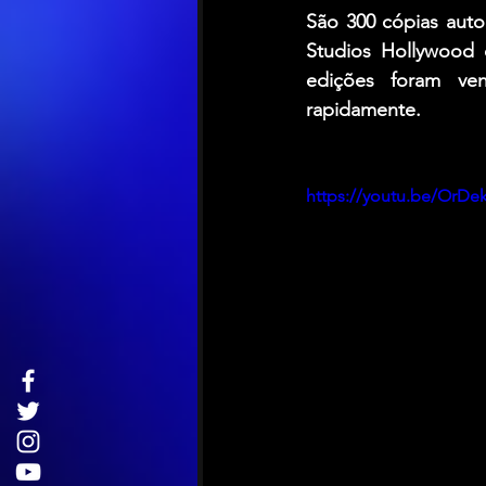
São 300 cópias autog
Studios Hollywood 
edições foram ve
rapidamente.
https://youtu.be/OrDe