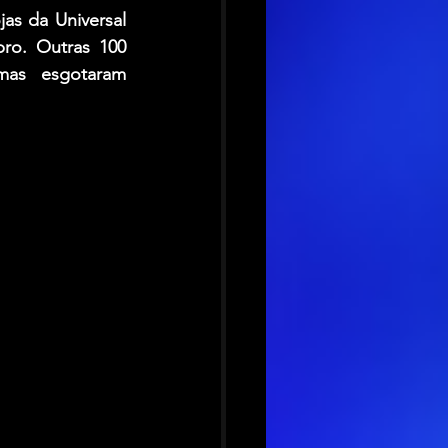
as da Universal 
o. Outras 100 
as esgotaram 