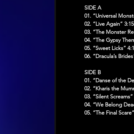
SIDE A
01. “Universal Monst
02. “Live Again” 3:15
03. “The Monster Reb
04. “The Gypsy Theme
05. “Sweet Licks” 4:
06. “Dracula’s Brides
SIDE B
01. “Danse of the De
02. “Kharis the Mumm
03. “Silent Screams”
04. “We Belong Dead
05. “The Final Scare”