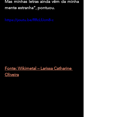
Mas minhas letras ainda vêm da minha 
mente estranha”, pontuou.
https://youtu.be/RRcLfJcm8-c
Fonte: Wikimetal – Larissa Catharine 
Oliveira