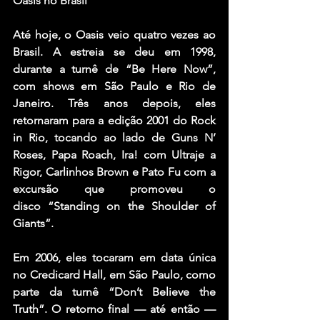
Oasis no Brasil
Até hoje, o Oasis veio quatro vezes ao 
Brasil. A estreia se deu em 1998, 
durante a turnê de 
“
Be Here Now
”
, 
com shows em São Paulo e Rio de 
Janeiro. Três anos depois, eles 
retornaram para a edição 2001 do 
Rock 
in Rio
, tocando ao lado de 
Guns N’ 
Roses
, 
Papa Roach
, 
Ira!
 com 
Ultraje a 
Rigor
, 
Carlinhos Brown
 e 
Pato Fu
 com a 
excursão que promoveu o 
disco 
“Standing on the Shoulder of 
Giants”
.
Em 2006, eles tocaram em data única 
no Credicard Hall, em São Paulo, como 
parte da turnê 
“Don’t Believe the 
Truth”
. O retorno final — até então — 