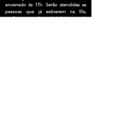
encerrado às 17h. Serão atendidas as 
pessoas que já estiverem na fila, 
conforme disponibilidade de 
ingressos.
A partir de 14 de novembro:
Terça a sábado: das 10h às 22h
Domingos e feriados: das 14h às 20h
Fechado todas as segundas-feiras.
VENDA PELA INTERNET – SUJEITO À 
COBRANÇA DE TAXA DE 
CONVENIÊNCIA
O único canal de vendas oficial é o
www.ticketmaster.com.br
Obs: não adquira ingressos em 
qualquer outra plataforma.
Parcelamento: