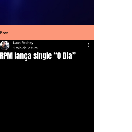
Post
Luan Radney
1 min de leitura
RPM lança single “O Dia”