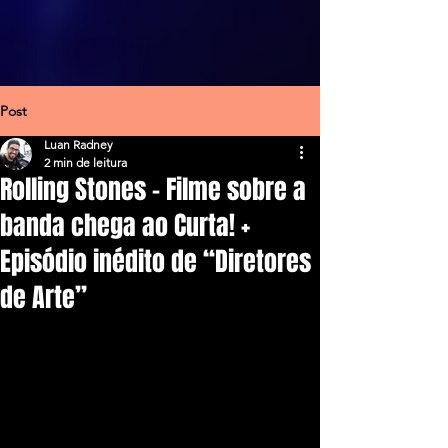
Post
Luan Radney
2 min de leitura
Rolling Stones – Filme sobre a
banda chega ao Curta! +
Episódio inédito de “Diretores
de Arte”