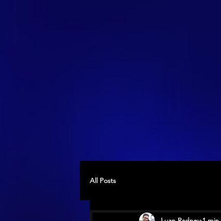
All Posts
Luan Radney
1 min 