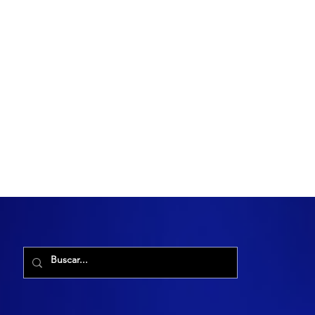
R. Maria Cacilda, 255 - Robalo, Aracaju - SE, 49006-029