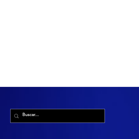
R. Maria Cacilda, 255 - Robalo, Aracaju - SE, 49006-029