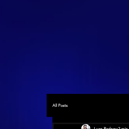
All Posts
Luan Radney
2 min 