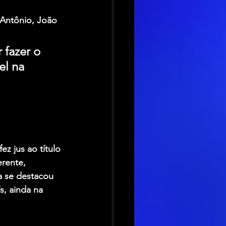
 Antônio, João 
fazer o 
l na 
z jus ao título 
erente, 
a se destacou 
, ainda na 