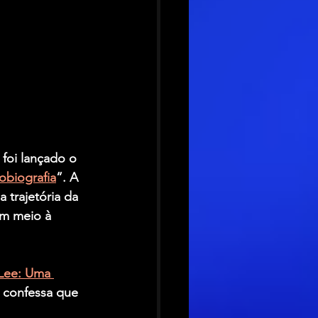
 foi lançado o 
obiografia
”. A 
 trajetória da 
em meio à 
 Lee: Uma 
a confessa que 