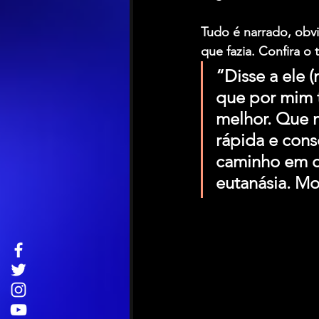
Tudo é narrado, ob
que fazia. Confira o t
“Disse a ele 
que por mim t
melhor. Que 
rápida e cons
caminho em ou
eutanásia. Mo