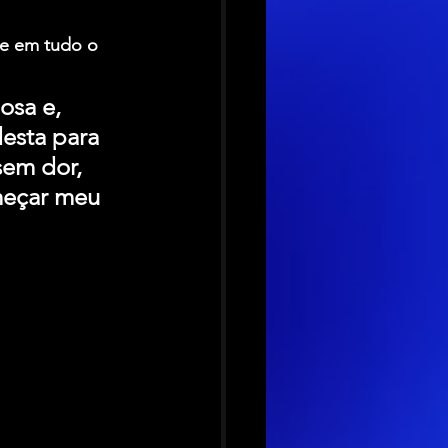
e em tudo o 
osa e, 
esta para 
em dor, 
meçar meu 
 