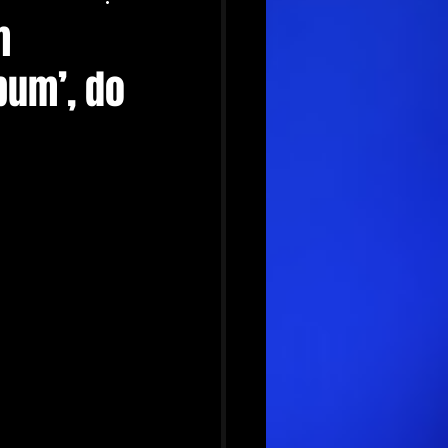
m
bum’, do