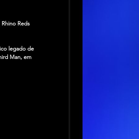
e Rhino Reds 
ico legado de 
Third Man, em 