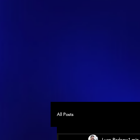
All Posts
Luan Radney
1 min 