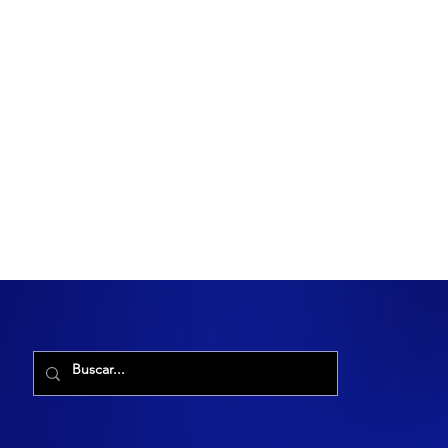
R. Maria Cacilda, 255 - Robalo, Aracaju - SE, 49006-029