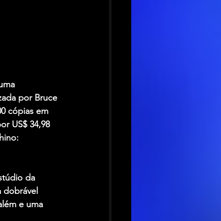
 uma 
zada por Bruce 
00 cópias em 
or US$ 34,98 
hino: 
túdio da 
 dobrável 
 além e uma 