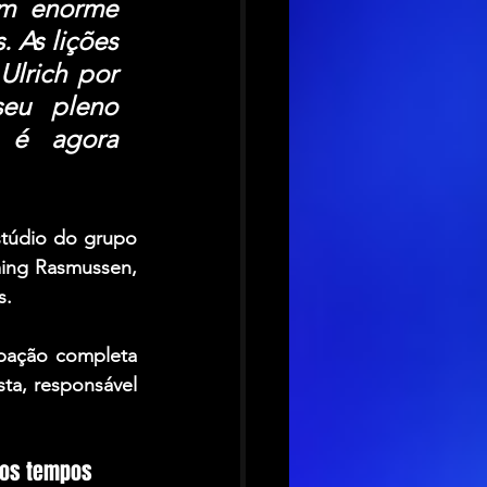
om enorme 
 As lições 
lrich por 
eu pleno 
 é agora 
túdio do grupo 
ing Rasmussen
, 
s.
pação completa 
a, responsável 
s os tempos