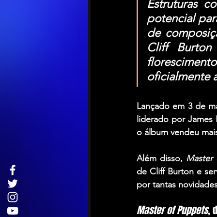
Estruturas c
potencial para
de composição
Cliff Burto
florescimen
oficialmente 
Lançado em 3 de mar
liderado por 
James H
o álbum vendeu mais
Além disso, 
Master 
de 
Cliff Burton
 e se
por tantas novidade
Master of Puppets
, 