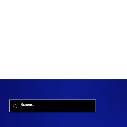
R. Maria Cacilda, 255 - Robalo, Aracaju - SE, 49006-029