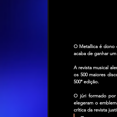
O 
Metallica
 é dono 
acaba de ganhar um t
A revista musical al
os 500 maiores disc
500ª edição.
O júri formado por 
elegeram o emblemá
crítica da revista jus