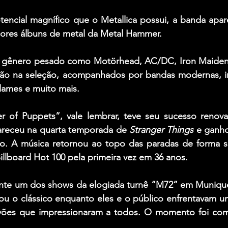
encial magnífico que o Metallica possui, a banda apare
lhores álbuns de metal da Metal Hammer.
o gênero pesado como 
Motörhead
, 
AC/DC
, 
Iron Maide
ão na seleção, acompanhados por bandas modernas, i
Flames
 e muito mais.
ter of Puppets”, vale lembrar, teve seu sucesso renova
areceu na quarta temporada de 
Stranger Things
 e ganho
o. A música retornou ao topo das paradas de forma s
illboard Hot 100 pela primeira vez em 36 anos.
nte um dos shows da elogiada turnê “M72” em Munique
tou o clássico enquanto eles e o público enfrentavam u
rovões que impressionaram a todos. O momento foi comp