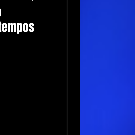
o
 tempos