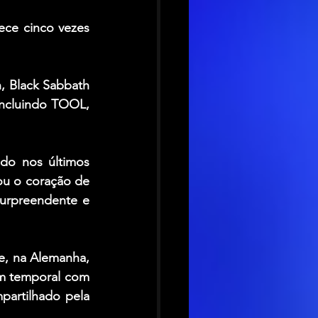
ce cinco vezes 
n
, 
Black Sabbath
ncluindo 
TOOL
, 
do nos últimos 
u o coração de 
urpreendente e 
, na Alemanha, 
m temporal com 
artilhado pela 