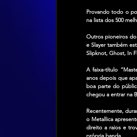
Provando todo o pot
na lista dos 500 me
Outros pioneiros d
e 
Slayer
 também est
Slipknot
, 
Ghost
, 
In 
A faixa-título “Mas
anos depois que ap
boa parte do públic
chegou a entrar na B
Recentemente, dura
o Metallica apresen
direito a raios e t
própria banda.