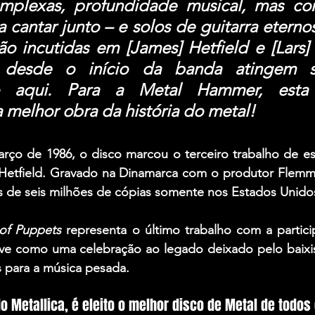
omplexas, profundidade musical, mas c
 cantar junto – e solos de guitarra eternos.
 incutidas em [James] Hetfield e [Lars] U
n desde o início da banda atingem s
to aqui. Para a Metal Hammer, esta
a melhor obra da história do metal!
ço de 1986, o disco marcou o terceiro trabalho de es
etfield
. Gravado na Dinamarca com o produtor 
Flemm
 de seis milhões de cópias somente nos Estados Unido
of Puppets 
representa o último trabalho com a partici
rve como uma celebração ao legado deixado pelo baixist
s para a música pesada.
do Metallica, é eleito o melhor disco de Metal de todo