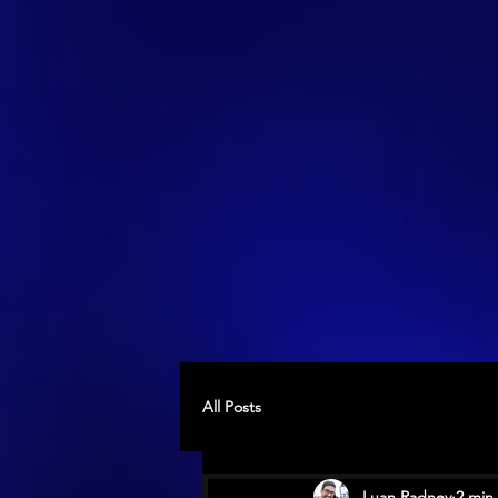
All Posts
Luan Radney
2 min 