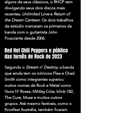
alguns de seus clássicos, o RHCP vem 
divulgando seus dois discos mais 
recentes, 
Unlimited Love
 e 
Return of 
the Dream Canteen
. Os dois trabalhos 
de estúdio marcaram os primeiros da 
banda com o guitarrista 
John 
Frusciante
 desde 2006.
Red Hot Chili Peppers e público 
das turnês de Rock de 2023
Segundo o 
Stream n’ Destroy
, a banda 
que ainda tem os icônicos 
Flea
 e 
Chad 
Smith 
como integrantes superou 
outros nomes de Rock e Metal como 
Guns N’ Roses
, 
Mötley Crüe
, 
blink-182
, 
The Cure
, 
Muse
 e muitos outros 
grupos. Até mesmo festivais, como o 
Knotfest Austrália, também ficaram 