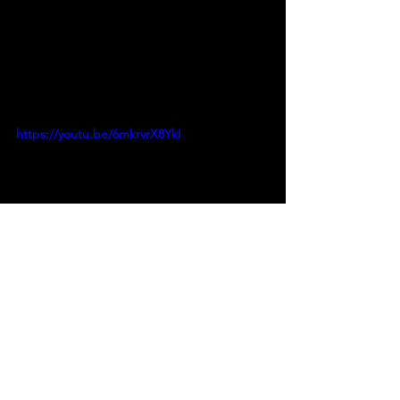
https://youtu.be/6mkrvrX8YkI
Fonte: Tenho Mais Discos Que Amigos 
– Lara Teixeira