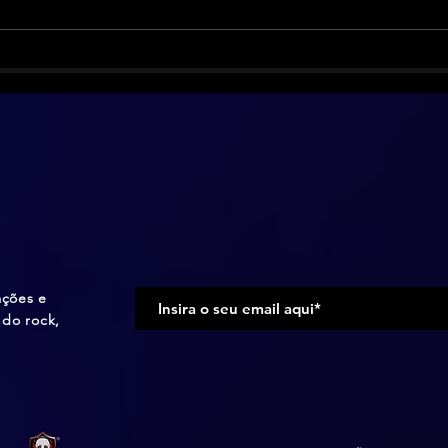
Biff Byford vence o câncer e
Smas
volta com o Saxon
anos
ediç
ações e
do rock,