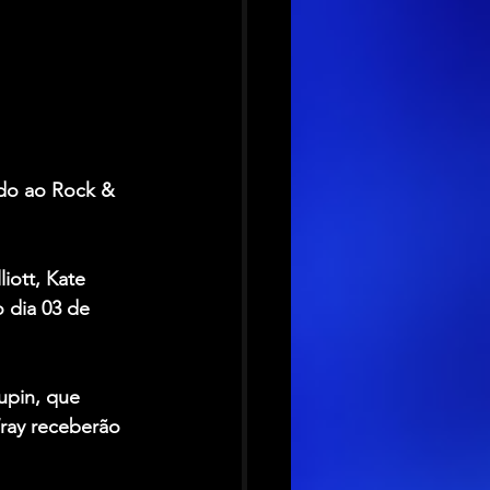
do ao 
Rock & 
liott
, 
Kate 
 dia 03 de 
upin
, que 
ray
 receberão 