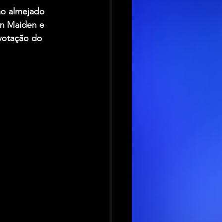
ao almejado 
on Maiden
 e 
votação do 