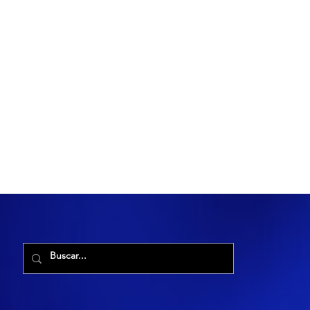
R. Maria Cacilda, 255 - Robalo, Aracaju - SE, 49006-029