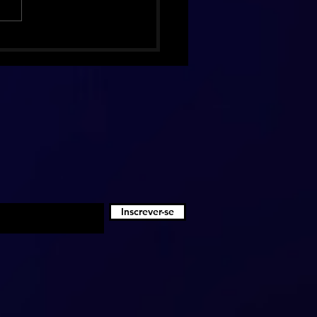
hing Pumpkins celebra 30
 de Mellon Collie com
ão de luxo inédita
Inscrever-se