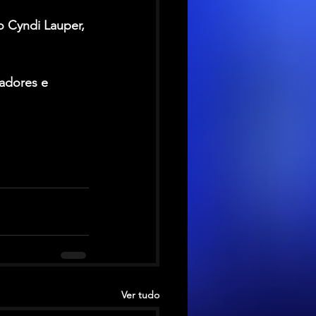
o 
Cyndi Lauper
, 
iadores e 
Ver tudo