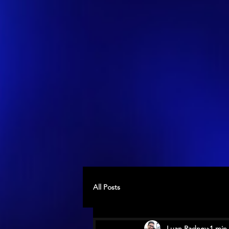
All Posts
Luan Radney
1 min 