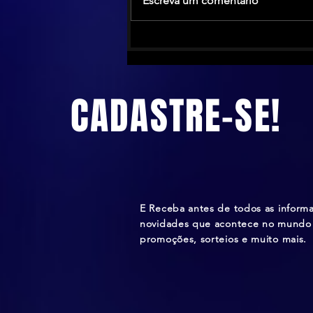
Escreva um comentário
The Calling anuncia turnê no
Brasil antes de novo álbum em
2026
CADASTRE-SE!
E Receba antes de todos as inform
novidades que acontece no mundo 
promoções, sorteios e muito mais.