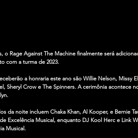
, o 
Rage Against The Machine
 finalmente será adiciona
nto com a turma de 2023.
receberão a honraria este ano são 
Willie Nelson, Missy El
el
, 
Sheryl Crow
 e 
The Spinners
. A cerimônia acontece no
lyn.
s da noite incluem 
Chaka Khan
, 
Al Kooper
, e 
Bernie Ta
de Excelência Musical, enquanto 
DJ Kool Herc
 e 
Link W
ia Musical.