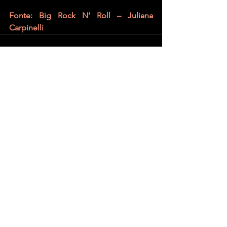
Fonte: Big Rock N’ Roll – Juliana 
Carpinelli
Ver tudo
Posts recentes