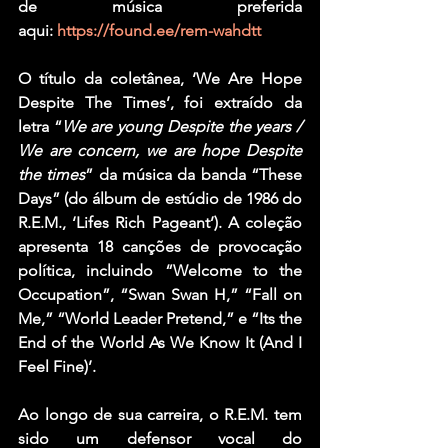
de música preferida 
aqui: 
https://found.ee/rem-wahdtt
O título da coletânea, ‘We Are Hope 
Despite The Times’, foi extraído da 
letra “
We are young Despite the years / 
We are concern, we are hope Despite 
the times
” da música da banda “These 
Days” (do álbum de estúdio de 1986 do 
R.E.M., ‘Lifes Rich Pageant’). A coleção 
apresenta 18 canções de provocação 
política, incluindo “Welcome to the 
Occupation”, “Swan Swan H,” “Fall on 
Me,” “World Leader Pretend,” e “Its the 
End of the World As We Know It (And I 
Feel Fine)’.
Ao longo de sua carreira, o R.E.M. tem 
sido um defensor vocal do 