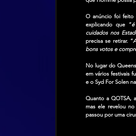
que Homme possa p
O anúncio foi feito
explicando que “
é
cuidados nos Estad
precisa se retirar. “
A
bons votos e compre
No lugar do Queens 
em vários festivais 
e o Syd For Solen n
Quanto a QOTSA, a
mas ele revelou no
passou por uma ciru