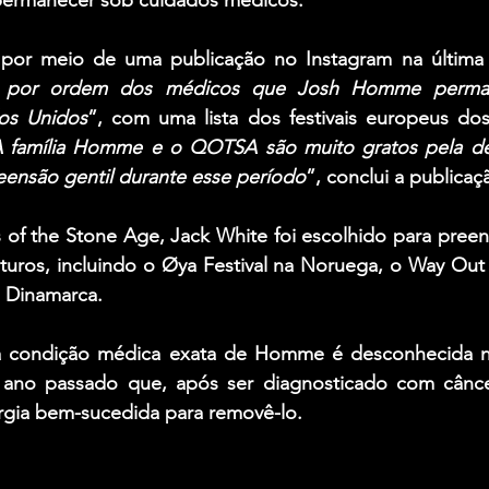
ermanecer sob cuidados médicos.
 por meio de uma publicação no Instagram na última sex
 por ordem dos médicos que Josh Homme perman
os Unidos
”, com uma lista dos festivais europeus dos
 família Homme e o QOTSA são muito gratos pela de
ensão gentil durante esse período
”, conclui a publicaç
of the Stone Age, Jack White foi escolhido para preenc
futuros, incluindo o Øya Festival na Noruega, o Way Out
a Dinamarca.
 condição médica exata de Homme é desconhecida n
 ano passado que, após ser diagnosticado com cânce
rgia bem-sucedida para removê-lo.