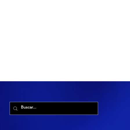
R. Maria Cacilda, 255 - Robalo, Aracaju - SE, 49006-029