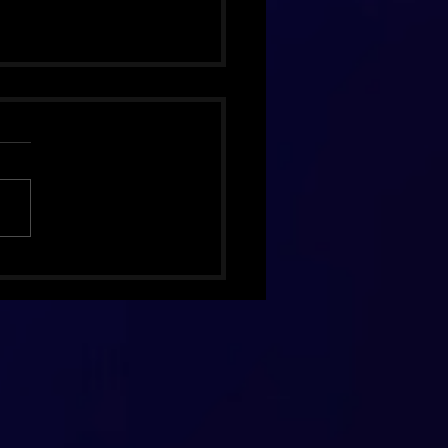
hing Pumpkins celebra 30
 de Mellon Collie com
ão de luxo inédita