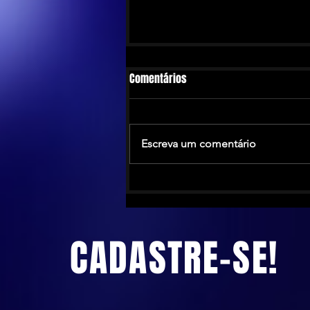
Comentários
Escreva um comentário
The Calling anuncia turnê no
Brasil antes de novo álbum em
2026
CADASTRE-SE!