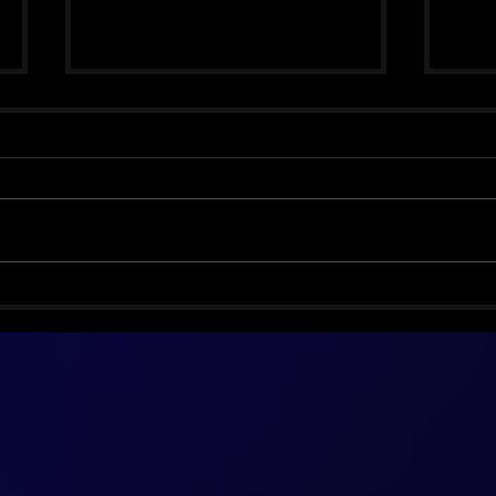
Biff Byford vence o câncer e
Smas
volta com o Saxon
anos
ediç