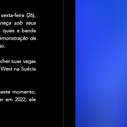
ta-feira (26), 
eça sob seus 
 quais a banda 
monstração de 
ão.
her suas vagas 
 West na Suécia 
este momento, 
r em 2022, ele 