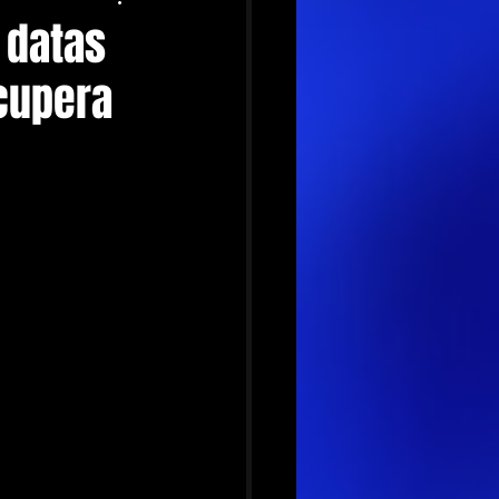
 datas
cupera