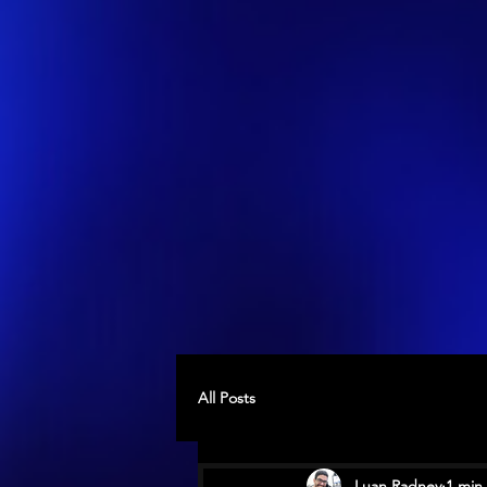
All Posts
Luan Radney
1 min 