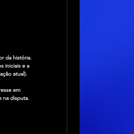
 da história. 
 iniciais e a 
ção atual). 
resse em 
 na disputa.