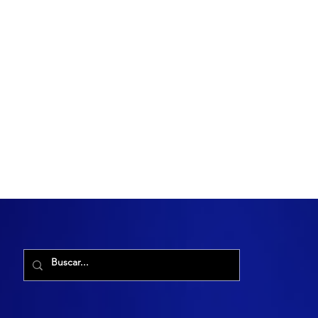
R. Maria Cacilda, 255 - Robalo, Aracaju - SE, 49006-029