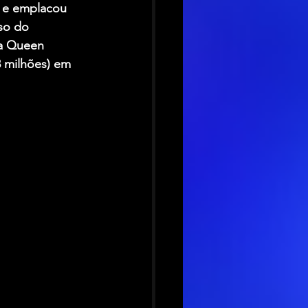
 e emplacou 
so do 
a Queen 
8 milhões) em 