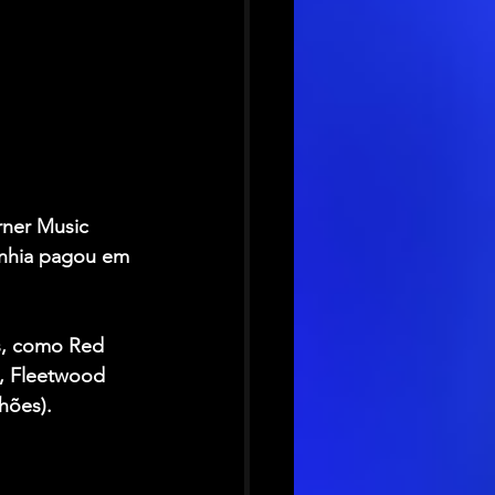
ner Music 
anhia pagou em 
, como Red 
), Fleetwood 
hões).