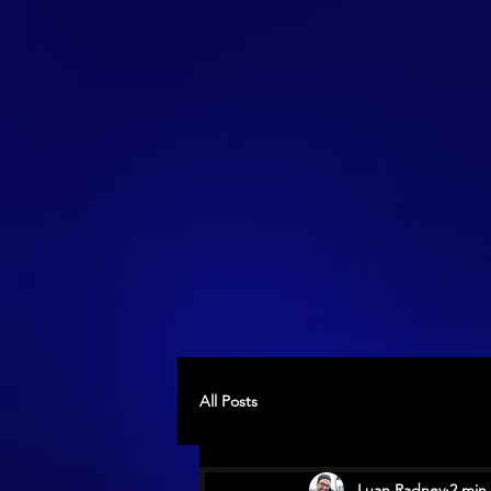
All Posts
Luan Radney
2 min 