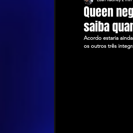
Queen neg
saiba qua
Acordo estaria ainda
os outros três integ