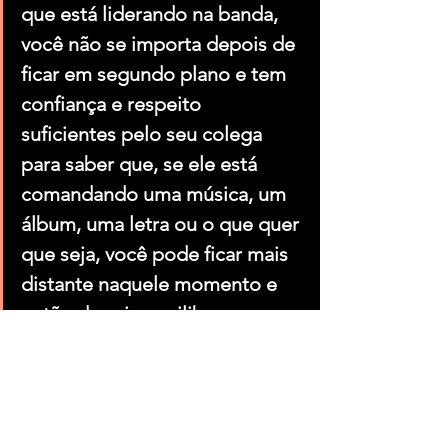
que está liderando na banda, 
você não se importa depois de 
ficar em segundo plano e tem 
confiança e respeito 
suficientes pelo seu colega 
para saber que, se ele está 
comandando uma música, um 
álbum, uma letra ou o que quer 
que seja, você pode ficar mais 
distante naquele momento e 
então depois equilibrar as 
coisas e revezar essas funções. 
Assim você tem uma chance 
muito maior de passar por 
isso.”