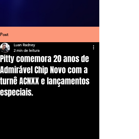
Post
Luan Radney
2 min de leitura
Pitty comemora 20 anos de
Admirável Chip Novo com a
turnê ACNXX e lançamentos
especiais.