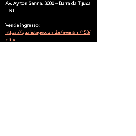
Av. Ayrton Senna, 3000 – Barra da Tijuca 
– RJ
Venda ingresso: 
https://qualistage.com.br/eventim/153/
pitty
A partir de: R$ 180.00
Classificação etária: 18 anos
Menores somente acompanhados dos 
pais ou responsáveis legais
Capacidade: 9 mil pessoas em pé ou 
3.500 sentadas
Informações:
https://qualistage.com.br/
O espaço possui acessibilidade
A casa segue os protocolos de 