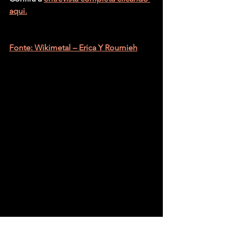
aqui.
Fonte: Wikimetal – Erica Y Roumieh