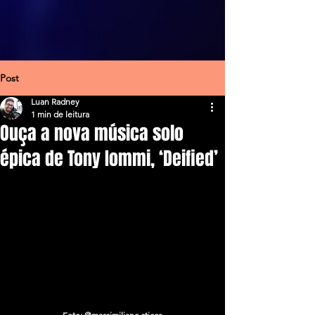
Post
Luan Radney
1 min de leitura
Ouça a nova música solo
épica de Tony Iommi, ‘Deified’