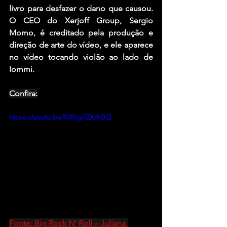
livro para desfazer o dano que causou. 
O CEO do Xerjoff Group, Sergio 
Momo, é creditado pela produção e 
direção de arte do vídeo, e ele aparece 
no vídeo tocando violão ao lado de 
Iommi.
Confira:
https://youtu.be/K4Ng7ZXrhBQ
Fonte: Big Rock N’ Roll – Juliana 