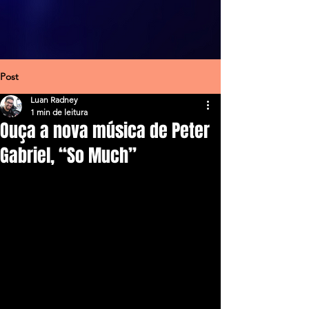
Post
Luan Radney
1 min de leitura
Ouça a nova música de Peter
Gabriel, “So Much”